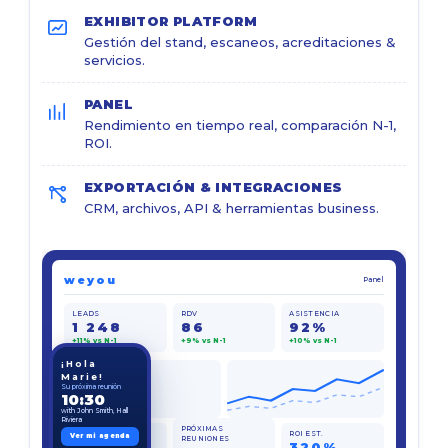
EXHIBITOR PLATFORM
Gestión del stand, escaneos, acreditaciones &
servicios.
PANEL
Rendimiento en tiempo real, comparación N-1,
ROI.
EXPORTACIÓN & INTEGRACIONES
CRM, archivos, API & herramientas business.
weyou
Panel
LEADS
RDV
ASISTENCIA
1 248
86
92%
+11% vs N-1
+9% vs N-1
+10% vs N-1
¡Hola
Marie!
Su próxima reunión
10:30
with John Smith, Hall
Riviera
PRÓXIMAS
BADGES
ROI EST.
Ver mi agenda
REUNIONES
128
320%