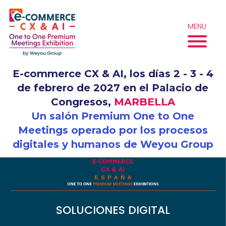
Skip
to
MENU
content
E-commerce CX & AI, los días 2 - 3 - 4
de febrero de 2027 en el Palacio de
Congresos,
MARBELLA
Un salón Premium One to One
Meetings operado por los procesos
digitales y humanos de Weyou Group
SOLUCIONES DIGITAL