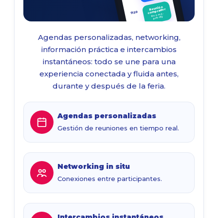
Reunión
comprador
11:20
Room 2 ·
priority
Pause &
plan
12:00
Agendas personalizadas, networking,
Hall central
información práctica e intercambios
instantáneos: todo se une para una
experiencia conectada y fluida antes,
durante y después de la feria.
Agendas personalizadas
Gestión de reuniones en tiempo real.
Networking in situ
Conexiones entre participantes.
Intercambios instantáneos