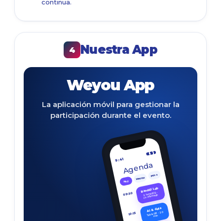
continua.
Nuestra App
4
Weyou App
La aplicación móvil para gestionar la
participación durante el evento.
9:41
Agenda
Infos
Matchs
Hoy
Randail Lab
Stand B12 ·
09:30
confirmado
AI & data
Table 08 · 30
10:15
min