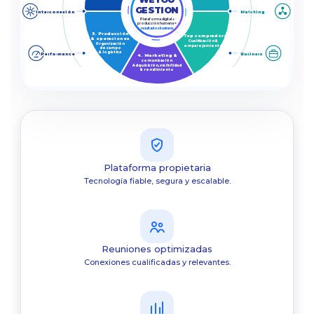
GESTION
Interconexión
Matching
Plataforma digital +
producción humana =
resultados business
5. Producción
3. Top compradores
& operaciones
Cualificación &
Organización
emparejamiento
de campo
& logística
Performance
Business
4. Marketing &
comunicación
Adquisición, visibilidad
& rendimiento
Plataforma propietaria
Tecnología fiable, segura y escalable.
Reuniones optimizadas
Conexiones cualificadas y relevantes.