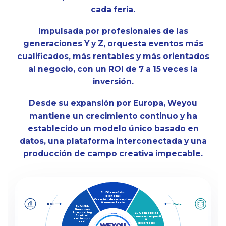
cada feria.
Impulsada por profesionales de las
generaciones Y y Z, orquesta eventos más
cualificados, más rentables y más orientados
al negocio, con un ROI de 7 a 15 veces la
inversión.
Desde su expansión por Europa, Weyou
mantiene un crecimiento continuo y ha
establecido un modelo único basado en
datos, una plataforma interconectada y una
producción de campo creativa impecable.
1. Dirección
general
Creación de conceptos
& nuevas ferias
ROI
Data
6. CRM,
finanzas
2. Comercial
& reporting
Control
Relaciones con expositores
en tiempo
&
real
desarrollo
WEYOU