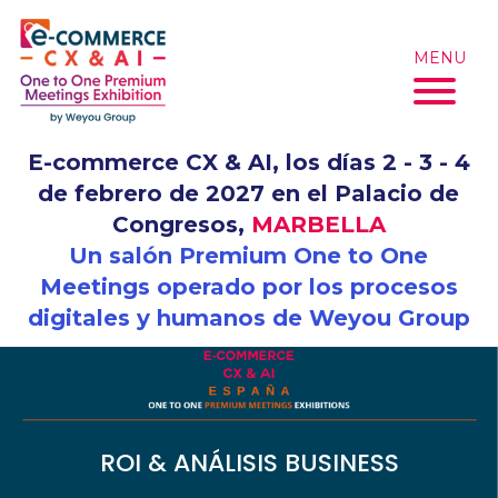
Skip
to
MENU
content
E-commerce CX & AI, los días 2 - 3 - 4
de febrero de 2027 en el Palacio de
Congresos,
MARBELLA
Un salón Premium One to One
Meetings operado por los procesos
digitales y humanos de Weyou Group
ROI & ANÁLISIS BUSINESS