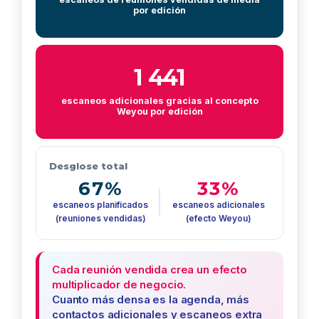
por edición
1 441
escaneos adicionales gracias al concepto
Weyou por edición
Desglose total
67%
33%
escaneos planificados
escaneos adicionales
(reuniones vendidas)
(efecto Weyou)
Cada reunión vendida crea un efecto
multiplicador de negocio.
Cuanto más densa es la agenda, más
contactos adicionales y escaneos extra