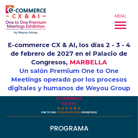
Skip
to
MENU
content
E-commerce CX & AI, los días 2 - 3 - 4
de febrero de 2027 en el Palacio de
Congresos,
MARBELLA
Un salón Premium One to One
Meetings operado por los procesos
digitales y humanos de Weyou Group
PROGRAMA