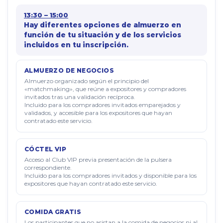
13:30 – 15:00
Hay diferentes opciones de almuerzo en
función de tu situación y de los servicios
incluidos en tu inscripción.
ALMUERZO DE NEGOCIOS
Almuerzo organizado según el principio del
«matchmaking», que reúne a expositores y compradores
invitados tras una validación recíproca.
Incluido para los compradores invitados emparejados y
validados, y accesible para los expositores que hayan
contratado este servicio.
CÓCTEL VIP
Acceso al Club VIP previa presentación de la pulsera
correspondiente.
Incluido para los compradores invitados y disponible para los
expositores que hayan contratado este servicio.
COMIDA GRATIS
Los participantes que no asistan a la comida de negocios ni al